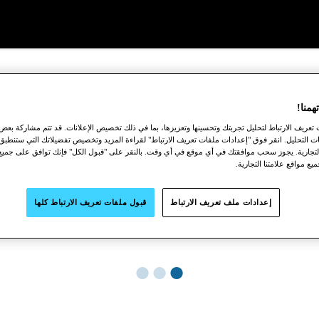
منا!
عريف الارتباط لتحليل تجربتك وتحسينها وتعزيزها، بما في ذلك تخصيص الإعلانات. قد تتم مشاركة بعض
ت التحليل. انقر فوق "إعدادات ملفات تعريف الارتباط" لقراءة المزيد وتخصيص تفضيلاتك التي ستنطب
 التجارية. يجوز سحب موافقتك في أي موقع في أي وقت. بالنقر على "قبول الكل" فإنك توافق على جمي
يع مواقع علامتنا التجارية.
إعدادات ملف تعريف الارتباط
قبول ملفات تعريف الارتباط كلها
●
●
●