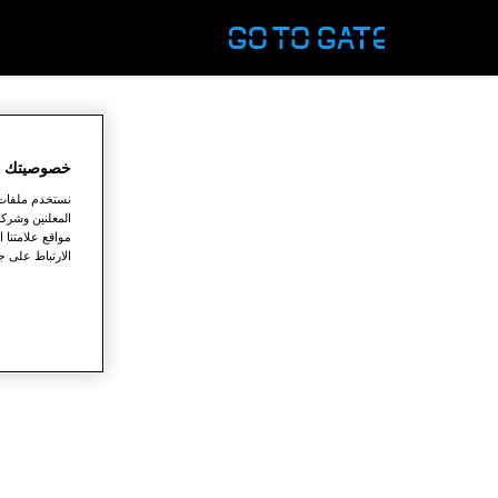
خصوصيتك ته
نستخدم ملفات ت
المعلنين وشركا
مواقع علامتنا
الارتباط على جم